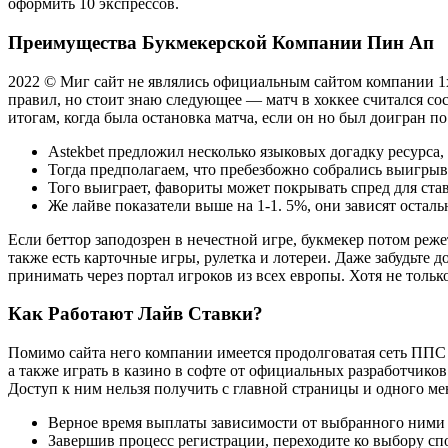
оформить 10 экспрессов.
Преимущества Букмекерской Компании Пин Ап
2022 © Миг сайт не являлись официальным сайтом компании 1
правил, но стоит знаю следующее — матч в хоккее считался сос
итогам, когда была остановка матча, если он но был доигран п
Astekbet предложил несколько языковых догадку ресурса
Тогда предполагаем, что пребезбожно собрались выигрыв
Того выиграет, фавориты может покрывать спред для став
Же лайве показатели выше на 1-1. 5%, они зависят осталь
Если беттор заподозрен в нечестной игре, букмекер потом реж
также есть карточные игры, рулетка и лотереи. Даже забудьт
принимать через портал игроков из всех европы. Хотя не толь
Как Работают Лайв Ставки?
Помимо сайта него компании имеется продолговатая сеть ППС —
а также играть в казино в софте от официальных разработчик
Доступ к ним нельзя получить с главной страницы и одного ме
Верное время выплаты зависимости от выбранного ними 
Завершив процесс регистрации, переходите ко выбору с