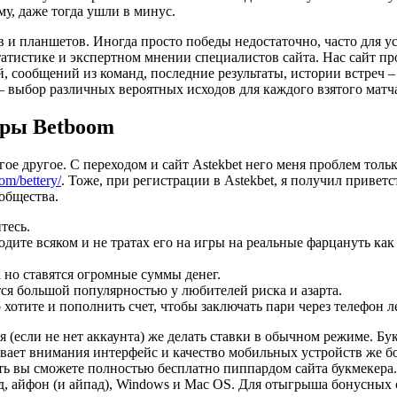
му, даже тогда ушли в минус.
и планшетов. Иногда просто победы недостаточно, часто для у
татистике и экспертном мнении специалистов сайта. Нас сайт пр
 сообщений из команд, последние результаты, истории встреч – 
 – выбор различных вероятных исходов для каждого взятого матч
оры Betboom
 другое. С переходом и сайт Astekbet него меня проблем только
com/bettery/
. Тоже, при регистрации в Astekbet, я получил приве
общества.
тесь.
дите всяком и не тратах его на игры на реальные фарцануть ка
 но ставятся огромные суммы денег.
тся большой популярностью у любителей риска и азарта.
отите и пополнить счет, чтобы заключать пари через телефон л
я (если не нет аккаунта) же делать ставки в обычном режиме. Б
ивает внимания интерфейс и качество мобильных устройств же б
качать вы сможете полностью бесплатно пиппардом сайта букмеке
, айфон (и айпад), Windows и Mac OS. Для отыгрыша бонусных 