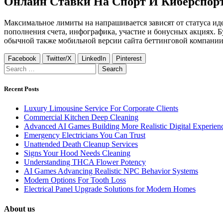
Онлайн Ставки На Спорт И Киберспорт
Максимальное лимиты на напрашивается зависят от статуса и
пополнения счета, инфографика, участие и бонусных акциях. 
обычной также мобильной версии сайта беттинговой компании
Facebook
Twitter/X
LinkedIn
Pinterest
Search
for:
Recent Posts
Luxury Limousine Service For Corporate Clients
Commercial Kitchen Deep Cleaning
Advanced AI Games Building More Realistic Digital Experien
Emergency Electricians You Can Trust
Unattended Death Cleanup Services
Signs Your Hood Needs Cleaning
Understanding THCA Flower Potency
AI Games Advancing Realistic NPC Behavior Systems
Modern Options For Tooth Loss
Electrical Panel Upgrade Solutions for Modern Homes
About us