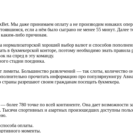
xBet. Мы даже принимаем оплату а не производим никаких опер
тоявшимся, если а нём было сыграно не менее 55 минут. Далее т
о каким-либо причинам.
, а нормализаторской хороший выбор валют и способов пополнени
ать в букмекерской конторе, поэтому необходимо знать правила 
ок на спред в эту команду.
ного стадии поединка.
ет лимиты. Большинство развлечений — так слоты, количество он
е дополнительно прочитать информацию про популярнуюигру Авиа
ко страны разрешают своим гражданам посещать букмекера.
 более 780 точке по всей континенте. Она дает возможности за
ов. Тысячи спортивных и азартных произошедших доступны польз
ню.
способа оплаты.
портивного моменты.