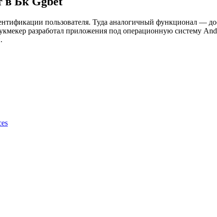
 в Бк Ggbet
дентификации пользователя. Туда аналогичный функционал — до
Букмекер разработал приложения под операционную систему Andr
.
ces