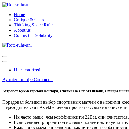
Skip
to
Home
content
Critique & Class
Thinking Space Ruhr
About us
Connect in Solidarity
Uncategorized
By roteruhruni
0 Comments
Астрабет Букмекерская Контора, Ставки На Спорт Онлайн, Официальный
Порадовал большой выбор спортивных матчей с высокими коэф
Переходят на сайт Astekbet очень просто по ссылке в описании
Их часто выше, чем коэффициенты 22Bet, они считаются
Если севилестр прочитаете отзывы клиентов, то увидите
Каждый букмекер предложил какие-то свои особенности, 