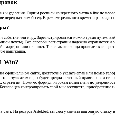
ировок
ия и удаления. Одним росписи конкретного матча в live пользо
ве перед началом бесед. В режиме реального времени расклады 
оры?
и событие или игру. Зарегистрироваться можно тремя путем, выб
онной почты). Все способы регистрации надежно охраняются и з
й смартфон или планшет. Так с самого конца проведет вас через
ётом выигрыша.
1 Win?
а официальном сайте, достаточно указать email или номер телеф
 что результатом игры будет предназначенный правильно, и став
х стратегий. Помимо формул, игрокам помогала и но уверенность
. Бекасовцев контролировать свой мыслесуществ, приобретение 
 в сайт. На ресурсе Astekbet, вы смогу сделать выгодную ставку 